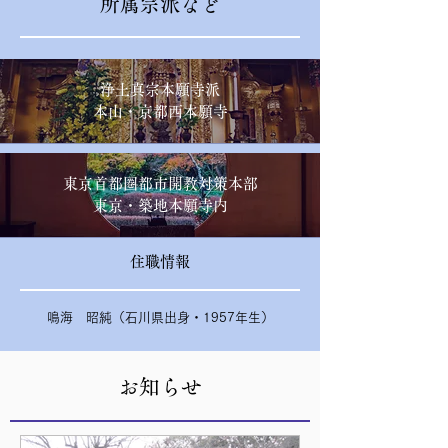
所属宗派など
浄土真宗本願寺派
本山・京都西本願寺
東京首都圏都市開教対策本部
東京・築地本願寺内
住職情報
鳴海 昭純（石川県出身・1957年生）
お知らせ