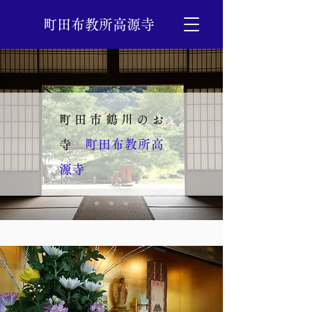
町田布教所高源寺
町田市鶴川のお
町田布教所高
寺
源寺