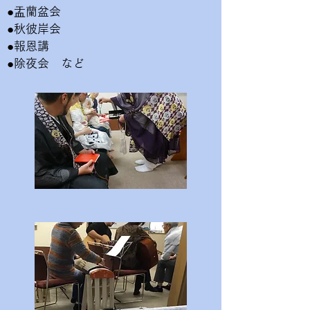
●盂蘭盆会
●秋彼岸会
●報恩講
●除夜会 など